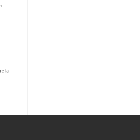
ón
re la