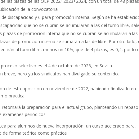
a de las plazas de las OEP 2022+2023+2024, con un total de 48 plaza
ublicación de la convocatoria.
no de discapacidad y 6 para promoción interna. Según se ha establecid
iscapacidad que no se cubran se acumularán a las del turno libre, sal
s plazas de promoción interna que no se cubran se acumularán a las 
 plazas de promoción interna se sumarán a las de libre. Por otro lado,
ren irán al turno libre, menos un 10%, que de 4 plazas, es 0,4, por lo 
proceso selectivo es el 4 de octubre de 2025, en Sevilla.
n breve, pero ya los sindicatos han divulgado su contenido.
ón de esta oposición en noviembre de 2022, habiendo finalizado en
omo práctica.
e retomará la preparación para el actual grupo, planteando un repaso
de exámenes periódicos.
tea para alumnos de nueva incorporación, un curso acelerado para,
o de forma teórica como práctica.