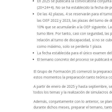
En 2025 se publicará la convocatoria conjunt
(20+24+4). No se ha establecido la fecha de p
De las 42 plazas, 4 se reservarán para el tur
las OEP 2022 y 2023, las plazas del turno de d
10% que se acumularán a la OEP siguiente. La
turno libre. Por tanto, casi con seguridad, las
relación al turno de discapacidad, si no se cub
como máximo, solo se perdería 1 plaza.
La fecha establecida para el único examen del 
El temario concreto del proceso se publicará e
El Grupo de Formación JIS comenzó la preparaci
estos momentos la preparación tanto teórica c
A partir de enero de 2025 y hasta septiembre, s
todos los temas y la realización de simulacros 
Además, conjuntamente con lo anterior, se plan
durante dichos meses, preparar el temario, tant