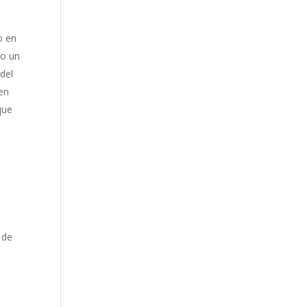
s
o en
vo un
del
 en
que
 de