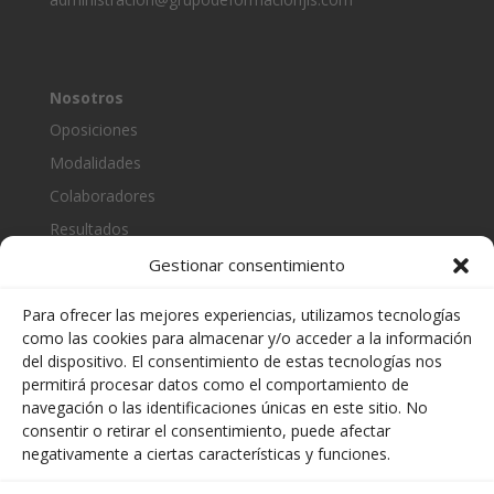
Nosotros
Oposiciones
Modalidades
Colaboradores
Resultados
Gestionar consentimiento
Para ofrecer las mejores experiencias, utilizamos tecnologías
Información
como las cookies para almacenar y/o acceder a la información
del dispositivo. El consentimiento de estas tecnologías nos
Últimas noticias
permitirá procesar datos como el comportamiento de
Contacto
navegación o las identificaciones únicas en este sitio. No
consentir o retirar el consentimiento, puede afectar
negativamente a ciertas características y funciones.