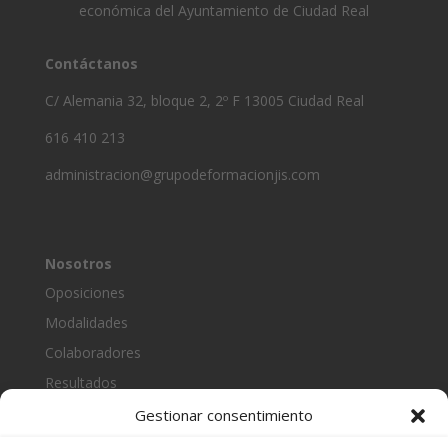
económica del Ayuntamiento de Ciudad Real
Contáctanos
C/ Alemania 32, bloque 2, 2º F 13005 Ciudad Real
616 410 213
administracion@grupodeformacionjis.com
Nosotros
Oposiciones
Modalidades
Colaboradores
Resultados
Gestionar consentimiento